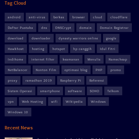
Tag Cloud
android
anti-virus
berkas
browser
cloud
cloudflare
Daftar Pustaka
dns
DNSCrypt
domain
Domain Registrar
download
downloader
dynasty warriors online
google
Hawkhost
hosting
hotspot
hp canggih
Idul Fitri
Indihome
internet filter
keamanan
Menulis
Namecheap
NetBalancer
Nonton Film
optimasi blog
PHP
promo
proxy
ramadhan 2019
Raspberry Pi
Referensi
Sistem Operasi
smartphone
software
SOHO
Telkom
vpn
Web Hosting
wifi
Wikipedia
Windows
Windows 10
Recent News