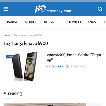
BERANDA
ARTIKEL
INTERNET
INTERNET OF THINGS
K
Home
Tag
harga lenovo k900
Tag:
harga lenovo k900
Lenovo K900, Ponsel Cerdas “Tanpa
Gadget
Lag”
BY
RIZA MIRZA
5 MARET 2017
#Trending