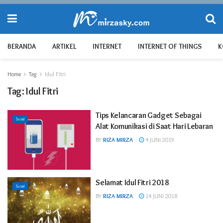
BERANDA
ARTIKEL
INTERNET
INTERNET OF THINGS
K
Home
Tag
Idul Fitri
Tag:
Idul Fitri
Tips Kelancaran Gadget Sebagai
Sosial
Alat Komunikasi di Saat Hari Lebaran
BY
RIZA MIRZA
4 JUNI 2019
Selamat Idul Fitri 2018
Sosial
BY
RIZA MIRZA
14 JUNI 2018