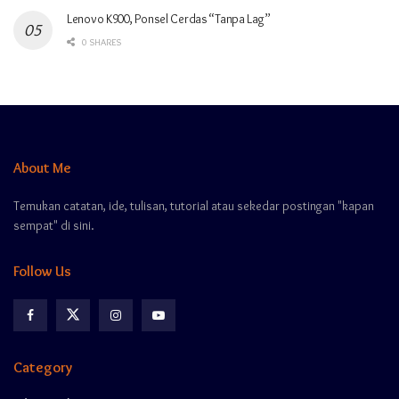
Lenovo K900, Ponsel Cerdas “Tanpa Lag”
0 SHARES
About Me
Temukan catatan, ide, tulisan, tutorial atau sekedar postingan "kapan
sempat" di sini.
Follow Us
Category