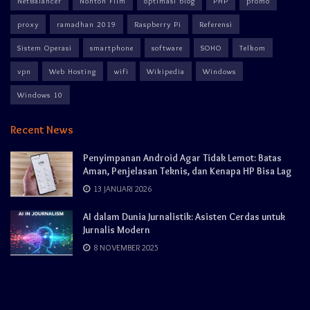
NetBalancer
Nonton Film
optimasi blog
PHP
promo
proxy
ramadhan 2019
Raspberry Pi
Referensi
Sistem Operasi
smartphone
software
SOHO
Telkom
vpn
Web Hosting
wifi
Wikipedia
Windows
Windows 10
Recent News
Penyimpanan Android Agar Tidak Lemot: Batas
Aman, Penjelasan Teknis, dan Kenapa HP Bisa Lag
13 JANUARI 2026
AI dalam Dunia Jurnalistik: Asisten Cerdas untuk
Jurnalis Modern
8 NOVEMBER 2025