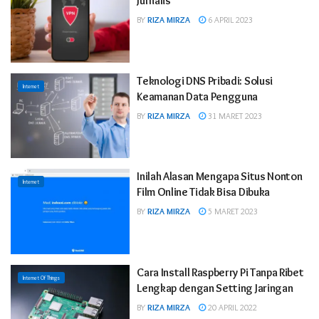
Jurnalis
BY
RIZA MIRZA
6 APRIL 2023
Teknologi DNS Pribadi: Solusi
Internet
Keamanan Data Pengguna
BY
RIZA MIRZA
31 MARET 2023
Inilah Alasan Mengapa Situs Nonton
Internet
Film Online Tidak Bisa Dibuka
BY
RIZA MIRZA
5 MARET 2023
Cara Install Raspberry Pi Tanpa Ribet
Internet Of Things
Lengkap dengan Setting Jaringan
BY
RIZA MIRZA
20 APRIL 2022