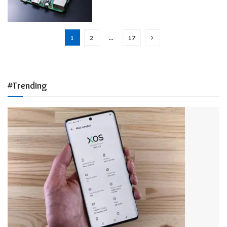
1
2
…
17
#Trending