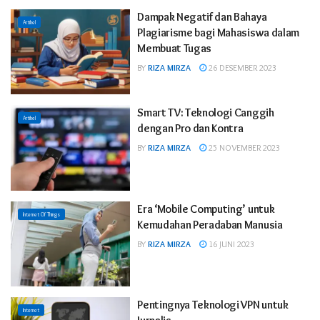
Dampak Negatif dan Bahaya
Artikel
Plagiarisme bagi Mahasiswa dalam
Membuat Tugas
BY
RIZA MIRZA
26 DESEMBER 2023
Smart TV: Teknologi Canggih
Artikel
dengan Pro dan Kontra
BY
RIZA MIRZA
25 NOVEMBER 2023
Era ‘Mobile Computing’ untuk
Internet Of Things
Kemudahan Peradaban Manusia
BY
RIZA MIRZA
16 JUNI 2023
Pentingnya Teknologi VPN untuk
Internet