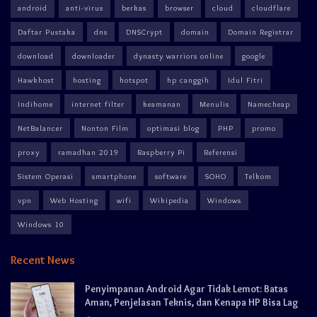
android
anti-virus
berkas
browser
cloud
cloudflare
Daftar Pustaka
dns
DNSCrypt
domain
Domain Registrar
download
downloader
dynasty warriors online
google
Hawkhost
hosting
hotspot
hp canggih
Idul Fitri
Indihome
internet filter
keamanan
Menulis
Namecheap
NetBalancer
Nonton Film
optimasi blog
PHP
promo
proxy
ramadhan 2019
Raspberry Pi
Referensi
Sistem Operasi
smartphone
software
SOHO
Telkom
vpn
Web Hosting
wifi
Wikipedia
Windows
Windows 10
Recent News
Penyimpanan Android Agar Tidak Lemot: Batas
Aman, Penjelasan Teknis, dan Kenapa HP Bisa Lag