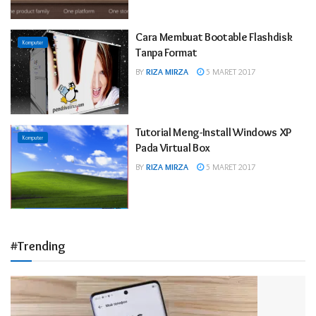
Cara Membuat Bootable Flashdisk
Komputer
Tanpa Format
BY
RIZA MIRZA
5 MARET 2017
Tutorial Meng-Install Windows XP
Komputer
Pada Virtual Box
BY
RIZA MIRZA
5 MARET 2017
#Trending