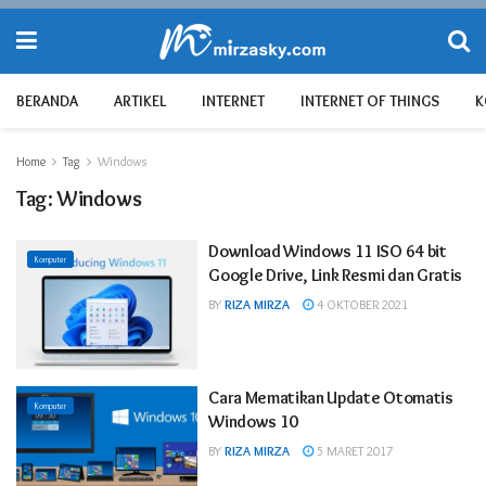
BERANDA
ARTIKEL
INTERNET
INTERNET OF THINGS
K
Home
Tag
Windows
Tag:
Windows
Download Windows 11 ISO 64 bit
Komputer
Google Drive, Link Resmi dan Gratis
BY
RIZA MIRZA
4 OKTOBER 2021
Cara Mematikan Update Otomatis
Komputer
Windows 10
BY
RIZA MIRZA
5 MARET 2017