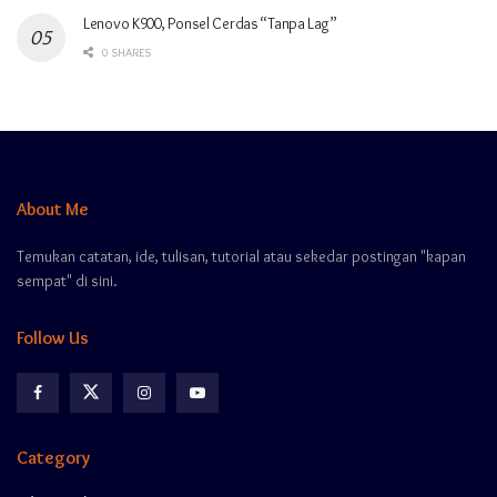
Lenovo K900, Ponsel Cerdas “Tanpa Lag”
0 SHARES
About Me
Temukan catatan, ide, tulisan, tutorial atau sekedar postingan "kapan
sempat" di sini.
Follow Us
Category