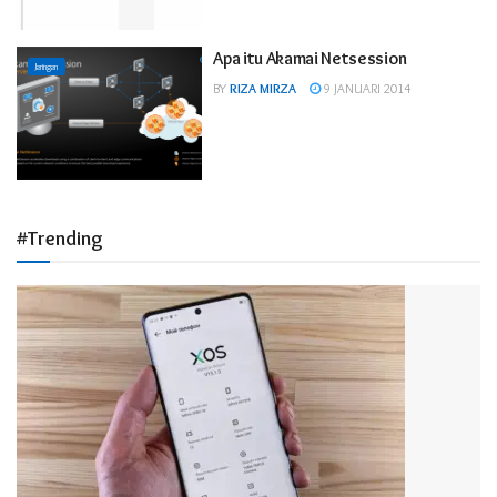
Apa itu Akamai Netsession
Jaringan
BY
RIZA MIRZA
9 JANUARI 2014
#Trending