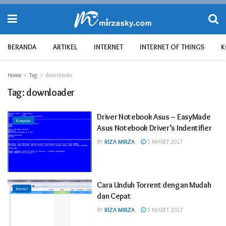
BERANDA
ARTIKEL
INTERNET
INTERNET OF THINGS
K
Home
Tag
downloader
Tag:
downloader
Driver Notebook Asus – EasyMade
Komputer
Asus Notebook Driver’s Indentifier
BY
RIZA MIRZA
5 MARET 2017
Cara Unduh Torrent dengan Mudah
Internet
dan Cepat
BY
RIZA MIRZA
5 MARET 2017