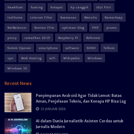
Hawkhost
hosting
hotspot
hp canggih
Idul Fitri
Indihome
internet filter
keamanan
Menulis
Namecheap
NetBalancer
Nonton Film
optimasi blog
PHP
promo
proxy
ramadhan 2019
Raspberry Pi
Referensi
Sistem Operasi
smartphone
software
SOHO
Telkom
vpn
Web Hosting
wifi
Wikipedia
Windows
Windows 10
Recent News
Penyimpanan Android Agar Tidak Lemot: Batas
Aman, Penjelasan Teknis, dan Kenapa HP Bisa Lag
13 JANUARI 2026
AI dalam Dunia Jurnalistik: Asisten Cerdas untuk
Jurnalis Modern