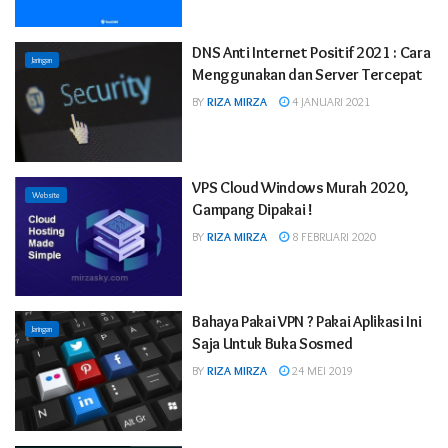
DNS Anti Internet Positif 2021 : Cara
Jaringan
Menggunakan dan Server Tercepat
BY
RIZA MIRZA
4 JANUARI 2021
VPS Cloud Windows Murah 2020,
Website
Gampang Dipakai !
BY
RIZA MIRZA
8 FEBRUARI 2020
Bahaya Pakai VPN ? Pakai Aplikasi Ini
Jaringan
Saja Untuk Buka Sosmed
BY
RIZA MIRZA
24 MEI 2019