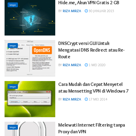
Hide.me, Akun VPN Gratis 2 GB
Jaringan
BY
RIZA MIRZA
30 JANUARI 2015
DNSCrypt versi GUI Untuk
Jaringan
Mengatasi DNS Redirect atau Re-
Route
BY
RIZA MIRZA
1 MEI 2020
Cara Mudah dan Cepat Menyetel
Jaringan
atau Mensetting VPN di Windows 7
BY
RIZA MIRZA
17 MEI 2014
Melewati Internet Filtering tanpa
Jaringan
Proxy dan VPN