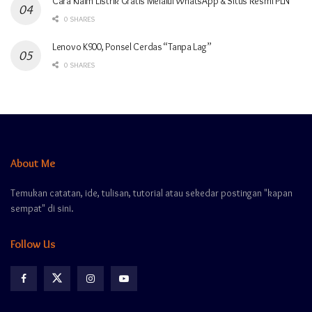
Cara Klaim Listrik Gratis Melalui WhatsApp & Situs Resmi PLN
0 SHARES
Lenovo K900, Ponsel Cerdas “Tanpa Lag”
0 SHARES
About Me
Temukan catatan, ide, tulisan, tutorial atau sekedar postingan "kapan
sempat" di sini.
Follow Us