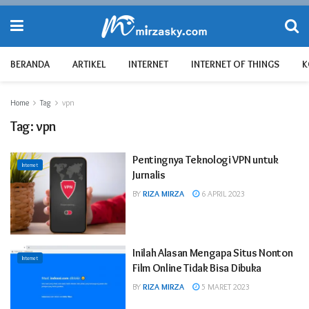
BERANDA
ARTIKEL
INTERNET
INTERNET OF THINGS
K
Home
Tag
vpn
Tag:
vpn
Pentingnya Teknologi VPN untuk
Internet
Jurnalis
BY
RIZA MIRZA
6 APRIL 2023
Inilah Alasan Mengapa Situs Nonton
Internet
Film Online Tidak Bisa Dibuka
BY
RIZA MIRZA
5 MARET 2023