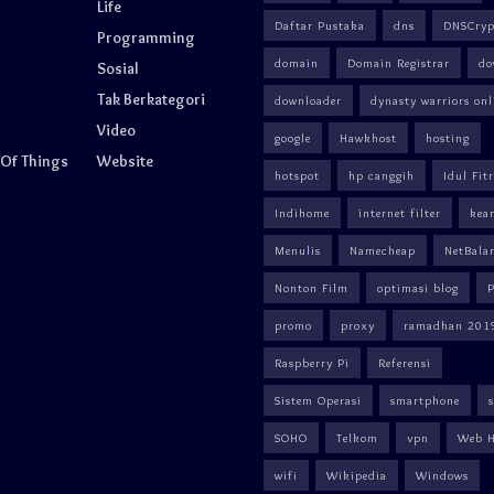
Life
Daftar Pustaka
dns
DNSCryp
Programming
domain
Domain Registrar
do
Sosial
Tak Berkategori
downloader
dynasty warriors onl
Video
google
Hawkhost
hosting
 Of Things
Website
hotspot
hp canggih
Idul Fitr
Indihome
internet filter
kea
Menulis
Namecheap
NetBala
Nonton Film
optimasi blog
promo
proxy
ramadhan 201
Raspberry Pi
Referensi
Sistem Operasi
smartphone
SOHO
Telkom
vpn
Web H
wifi
Wikipedia
Windows