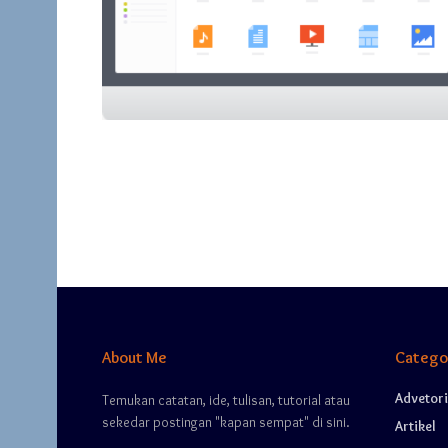
About Me
Catego
Advetori
Temukan catatan, ide, tulisan, tutorial atau
sekedar postingan "kapan sempat" di sini.
Artikel