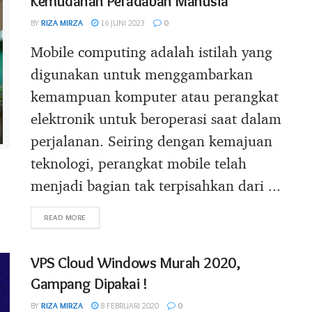
Kemudahan Peradaban Manusia
BY
RIZA MIRZA
16 JUNI 2023
0
Mobile computing adalah istilah yang
digunakan untuk menggambarkan
kemampuan komputer atau perangkat
elektronik untuk beroperasi saat dalam
perjalanan. Seiring dengan kemajuan
teknologi, perangkat mobile telah
menjadi bagian tak terpisahkan dari ...
DETAILS
READ MORE
VPS Cloud Windows Murah 2020,
Gampang Dipakai !
BY
RIZA MIRZA
8 FEBRUARI 2020
0