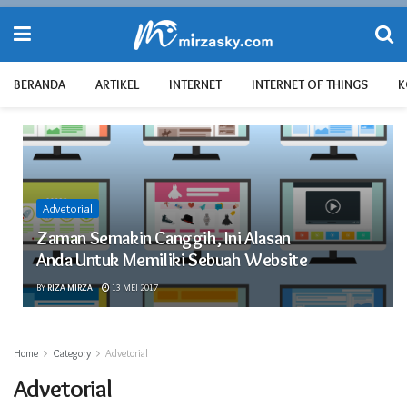
BERANDA
ARTIKEL
INTERNET
INTERNET OF THINGS
K
Advetorial
Zaman Semakin Canggih, Ini Alasan
Anda Untuk Memiliki Sebuah Website
BY
RIZA MIRZA
13 MEI 2017
Home
Category
Advetorial
Advetorial