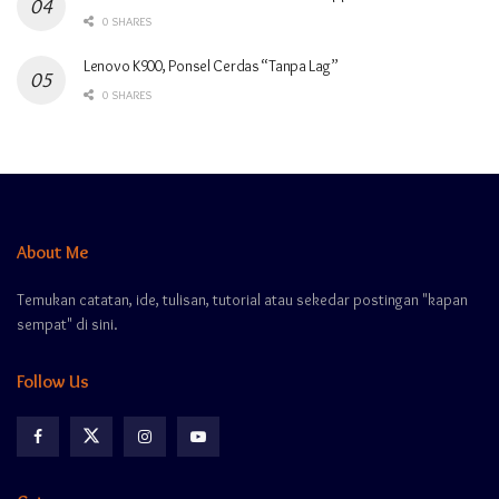
0 SHARES
Lenovo K900, Ponsel Cerdas “Tanpa Lag”
0 SHARES
About Me
Temukan catatan, ide, tulisan, tutorial atau sekedar postingan "kapan
sempat" di sini.
Follow Us