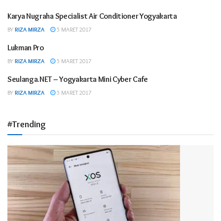
Karya Nugraha Specialist Air Conditioner Yogyakarta
Advetorial
BY
RIZA MIRZA
5 MARET 2017
Lukman Pro
Advetorial
BY
RIZA MIRZA
5 MARET 2017
Seulanga.NET – Yogyakarta Mini Cyber Cafe
Advetorial
BY
RIZA MIRZA
5 MARET 2017
#Trending