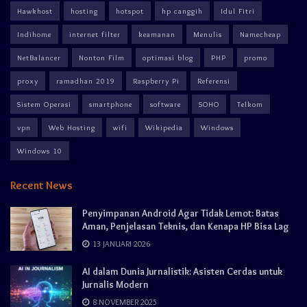
Hawkhost
hosting
hotspot
hp canggih
Idul Fitri
Indihome
internet filter
keamanan
Menulis
Namecheap
NetBalancer
Nonton Film
optimasi blog
PHP
promo
proxy
ramadhan 2019
Raspberry Pi
Referensi
Sistem Operasi
smartphone
software
SOHO
Telkom
vpn
Web Hosting
wifi
Wikipedia
Windows
Windows 10
Recent News
Penyimpanan Android Agar Tidak Lemot: Batas
Aman, Penjelasan Teknis, dan Kenapa HP Bisa Lag
13 JANUARI 2026
AI dalam Dunia Jurnalistik: Asisten Cerdas untuk
Jurnalis Modern
8 NOVEMBER 2025