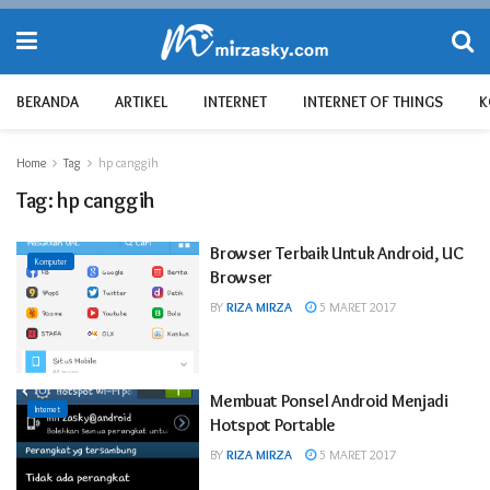
BERANDA
ARTIKEL
INTERNET
INTERNET OF THINGS
K
Home
Tag
hp canggih
Tag:
hp canggih
Browser Terbaik Untuk Android, UC
Komputer
Browser
BY
RIZA MIRZA
5 MARET 2017
Membuat Ponsel Android Menjadi
Internet
Hotspot Portable
BY
RIZA MIRZA
5 MARET 2017