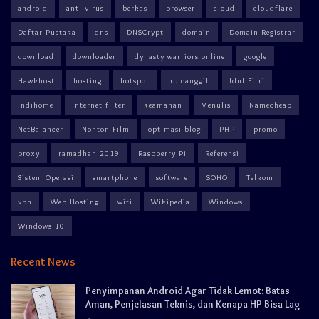
android
anti-virus
berkas
browser
cloud
cloudflare
Daftar Pustaka
dns
DNSCrypt
domain
Domain Registrar
download
downloader
dynasty warriors online
google
Hawkhost
hosting
hotspot
hp canggih
Idul Fitri
Indihome
internet filter
keamanan
Menulis
Namecheap
NetBalancer
Nonton Film
optimasi blog
PHP
promo
proxy
ramadhan 2019
Raspberry Pi
Referensi
Sistem Operasi
smartphone
software
SOHO
Telkom
vpn
Web Hosting
wifi
Wikipedia
Windows
Windows 10
Recent News
Penyimpanan Android Agar Tidak Lemot: Batas
Aman, Penjelasan Teknis, dan Kenapa HP Bisa Lag