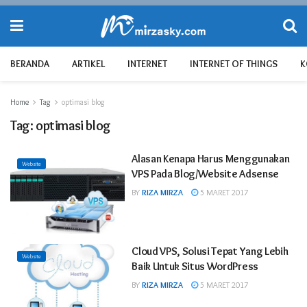
BERANDA
ARTIKEL
INTERNET
INTERNET OF THINGS
K
Home
Tag
optimasi blog
Tag:
optimasi blog
Alasan Kenapa Harus Menggunakan
Website
VPS Pada Blog/Website Adsense
BY
RIZA MIRZA
5 MARET 2017
Cloud VPS, Solusi Tepat Yang Lebih
Website
Baik Untuk Situs WordPress
BY
RIZA MIRZA
5 MARET 2017