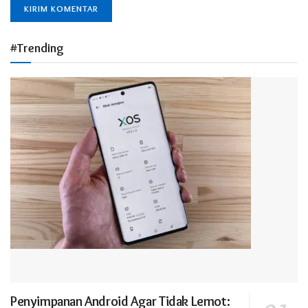
Alternative:
#Trending
Penyimpanan Android Agar Tidak Lemot: