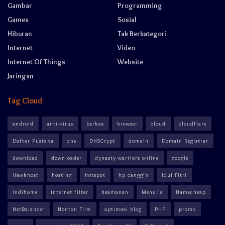
Gambar
Programming
Games
Sosial
Hiburan
Tak Berkategori
Internet
Video
Internet Of Things
Website
Jaringan
Tag Cloud
android
anti-virus
berkas
browser
cloud
cloudflare
Daftar Pustaka
dns
DNSCrypt
domain
Domain Registrar
download
downloader
dynasty warriors online
google
Hawkhost
hosting
hotspot
hp canggih
Idul Fitri
Indihome
internet filter
keamanan
Menulis
Namecheap
NetBalancer
Nonton Film
optimasi blog
PHP
promo