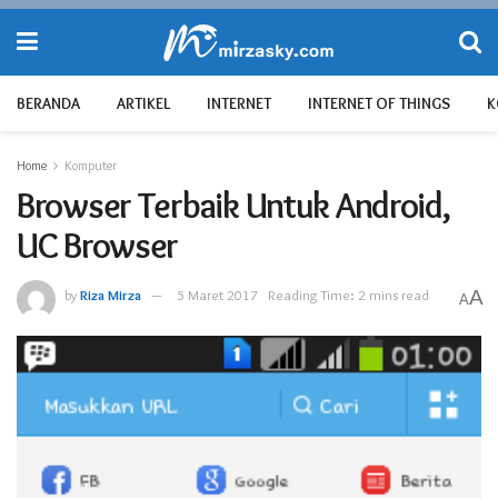
BERANDA
ARTIKEL
INTERNET
INTERNET OF THINGS
K
Home
Komputer
Browser Terbaik Untuk Android,
UC Browser
by
Riza Mirza
5 Maret 2017
Reading Time: 2 mins read
A
A