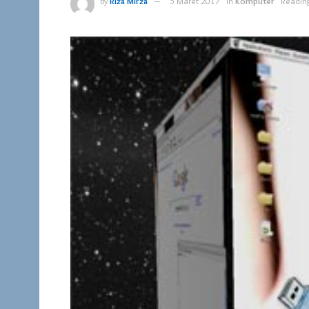
by
Riza Mirza
5 Maret 2017
in
Komputer
Reading