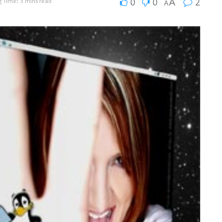
 Time: 3 mins read
0
0
A
2
A