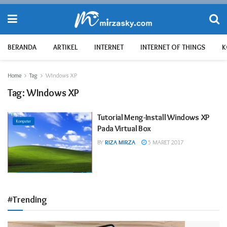
BERANDA
ARTIKEL
INTERNET
INTERNET OF THINGS
K
Home
Tag
WIndows XP
Tag:
WIndows XP
Tutorial Meng-Install Windows XP
Komputer
Pada Virtual Box
BY
RIZA MIRZA
5 MARET 2017
#Trending