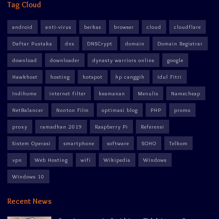
Tag Cloud
android
anti-virus
berkas
browser
cloud
cloudflare
Daftar Pustaka
dns
DNSCrypt
domain
Domain Registrar
download
downloader
dynasty warriors online
google
Hawkhost
hosting
hotspot
hp canggih
Idul Fitri
Indihome
internet filter
keamanan
Menulis
Namecheap
NetBalancer
Nonton Film
optimasi blog
PHP
promo
proxy
ramadhan 2019
Raspberry Pi
Referensi
Sistem Operasi
smartphone
software
SOHO
Telkom
vpn
Web Hosting
wifi
Wikipedia
Windows
Windows 10
Recent News