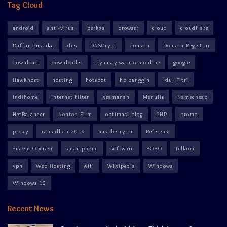
Tag Cloud
android
anti-virus
berkas
browser
cloud
cloudflare
Daftar Pustaka
dns
DNSCrypt
domain
Domain Registrar
download
downloader
dynasty warriors online
google
Hawkhost
hosting
hotspot
hp canggih
Idul Fitri
Indihome
internet filter
keamanan
Menulis
Namecheap
NetBalancer
Nonton Film
optimasi blog
PHP
promo
proxy
ramadhan 2019
Raspberry Pi
Referensi
Sistem Operasi
smartphone
software
SOHO
Telkom
vpn
Web Hosting
wifi
Wikipedia
Windows
Windows 10
Recent News