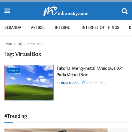
BERANDA
ARTIKEL
INTERNET
INTERNET OF THINGS
K
Home
Tag
Virtual Box
Tag:
Virtual Box
Tutorial Meng-Install Windows XP
Komputer
Pada Virtual Box
BY
RIZA MIRZA
5 MARET 2017
#Trending