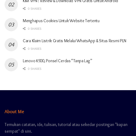
Kiwi VPN : Review & Download VPN Gratis Untuk Android
0 SHARES
Menghapus Cookies Untuk Website Tertentu
0 SHARES
Cara Klaim Listrik Gratis Melalui WhatsApp & Situs Resmi PLN
0 SHARES
Lenovo K900, Ponsel Cerdas “Tanpa Lag”
0 SHARES
About Me
Temukan catatan, ide, tulisan, tutorial atau sekedar postingan "kapan
sempat" di sini.