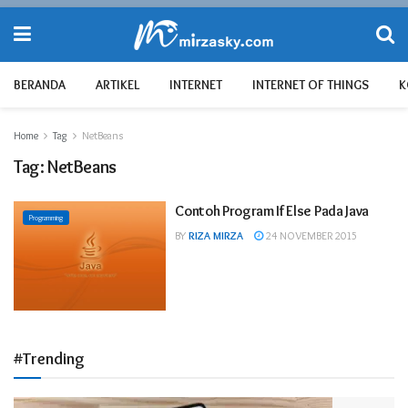
BERANDA
ARTIKEL
INTERNET
INTERNET OF THINGS
K
Home
Tag
NetBeans
Tag:
NetBeans
Contoh Program If Else Pada Java
Programming
BY
RIZA MIRZA
24 NOVEMBER 2015
#Trending