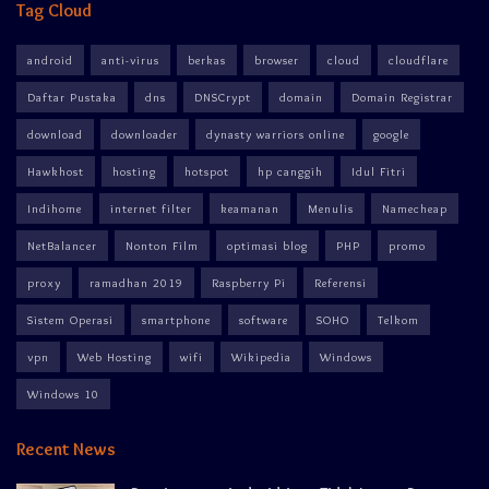
Tag Cloud
android
anti-virus
berkas
browser
cloud
cloudflare
Daftar Pustaka
dns
DNSCrypt
domain
Domain Registrar
download
downloader
dynasty warriors online
google
Hawkhost
hosting
hotspot
hp canggih
Idul Fitri
Indihome
internet filter
keamanan
Menulis
Namecheap
NetBalancer
Nonton Film
optimasi blog
PHP
promo
proxy
ramadhan 2019
Raspberry Pi
Referensi
Sistem Operasi
smartphone
software
SOHO
Telkom
vpn
Web Hosting
wifi
Wikipedia
Windows
Windows 10
Recent News