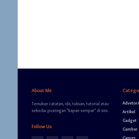
About Me
Catego
Advetori
Temukan catatan, ide, tulisan, tutorial atau
sekedar postingan "kapan sempat" di sini.
Artikel
Gadget
Follow Us
Gambar
Games