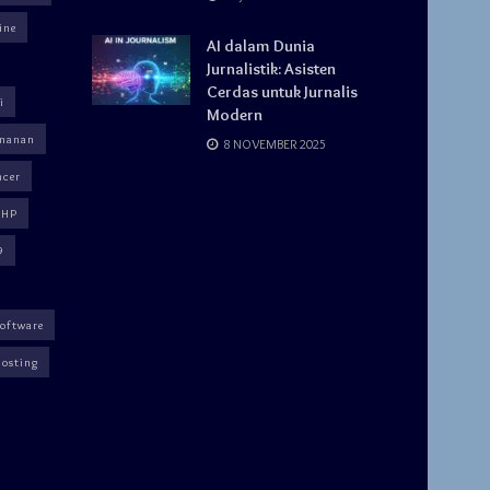
ine
AI dalam Dunia
Jurnalistik: Asisten
Cerdas untuk Jurnalis
i
Modern
manan
8 NOVEMBER 2025
ncer
PHP
9
software
osting