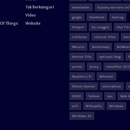
Tak Berkategori
downloader
dynasty warriors onl
Video
google
Hawkhost
hosting
 Of Things
Website
hotspot
hp canggih
Idul Fitr
Indihome
internet filter
kea
Menulis
Namecheap
NetBala
Nonton Film
optimasi blog
promo
proxy
ramadhan 201
Raspberry Pi
Referensi
Sistem Operasi
smartphone
SOHO
Telkom
vpn
Web H
wifi
Wikipedia
Windows
Windows 10