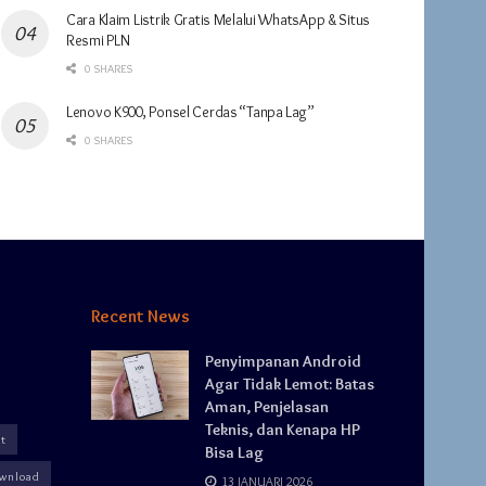
Cara Klaim Listrik Gratis Melalui WhatsApp & Situs
Resmi PLN
0 SHARES
Lenovo K900, Ponsel Cerdas “Tanpa Lag”
0 SHARES
Recent News
Penyimpanan Android
Agar Tidak Lemot: Batas
Aman, Penjelasan
Teknis, dan Kenapa HP
t
Bisa Lag
wnload
13 JANUARI 2026