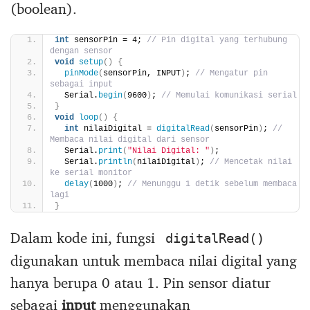
(boolean).
int
 sensorPin = 4; 
// Pin digital yang terhubung 
dengan sensor
void
setup
()
{
pinMode
(
sensorPin, INPUT
)
; 
// Mengatur pin 
sebagai input
  Serial.
begin
(
9600
)
; 
// Memulai komunikasi serial
}
void
loop
()
{
int
 nilaiDigital = 
digitalRead
(
sensorPin
)
; 
// 
Membaca nilai digital dari sensor
  Serial.
print
(
"Nilai Digital: "
)
;
  Serial.
println
(
nilaiDigital
)
; 
// Mencetak nilai 
ke serial monitor
delay
(
1000
)
; 
// Menunggu 1 detik sebelum membaca 
lagi
}
Dalam kode ini, fungsi
digitalRead()
digunakan untuk membaca nilai digital yang
hanya berupa 0 atau 1. Pin sensor diatur
sebagai
input
menggunakan