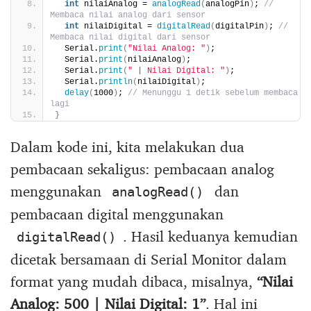
int
 nilaiAnalog = 
analogRead
(
analogPin
)
; 
// 
Membaca nilai analog dari sensor
int
 nilaiDigital = 
digitalRead
(
digitalPin
)
; 
// 
Membaca nilai digital dari sensor
  Serial.
print
(
"Nilai Analog: "
)
;
  Serial.
print
(
nilaiAnalog
)
;
  Serial.
print
(
" | Nilai Digital: "
)
;
  Serial.
println
(
nilaiDigital
)
;
delay
(
1000
)
; 
// Menunggu 1 detik sebelum membaca 
lagi
}
Dalam kode ini, kita melakukan dua
pembacaan sekaligus: pembacaan analog
menggunakan
dan
analogRead()
pembacaan digital menggunakan
. Hasil keduanya kemudian
digitalRead()
dicetak bersamaan di Serial Monitor dalam
format yang mudah dibaca, misalnya,
“Nilai
Analog: 500 | Nilai Digital: 1”
. Hal ini