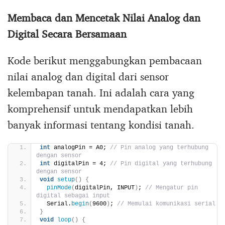
Membaca dan Mencetak Nilai Analog dan
Digital Secara Bersamaan
Kode berikut menggabungkan pembacaan
nilai analog dan digital dari sensor
kelembapan tanah. Ini adalah cara yang
komprehensif untuk mendapatkan lebih
banyak informasi tentang kondisi tanah.
int
 analogPin = A0; 
// Pin analog yang terhubung 
dengan sensor
int
 digitalPin = 4; 
// Pin digital yang terhubung 
dengan sensor
void
setup
()
{
pinMode
(
digitalPin, INPUT
)
; 
// Mengatur pin 
digital sebagai input
  Serial.
begin
(
9600
)
; 
// Memulai komunikasi serial
}
void
loop
()
{