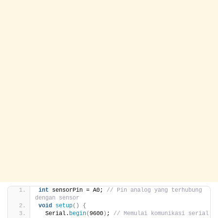
int
 sensorPin = A0; 
// Pin analog yang terhubung 
dengan sensor
void
setup
()
{
  Serial.
begin
(
9600
)
; 
// Memulai komunikasi serial