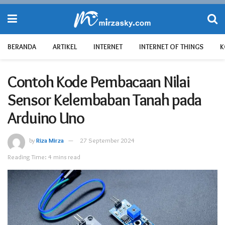
BERANDA
ARTIKEL
INTERNET
INTERNET OF THINGS
K
Contoh Kode Pembacaan Nilai
Sensor Kelembaban Tanah pada
Arduino Uno
by
Riza Mirza
27 September 2024
Reading Time: 4 mins read