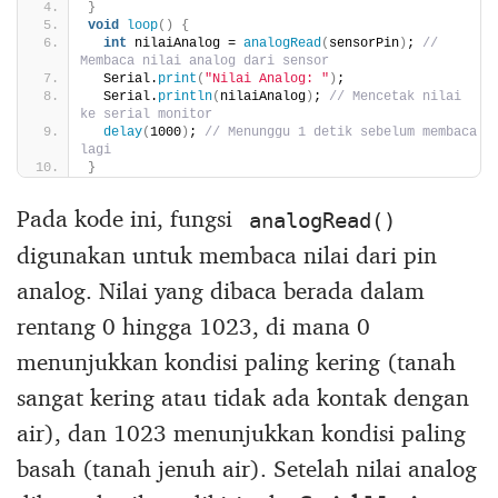
}
void
loop
()
{
int
 nilaiAnalog = 
analogRead
(
sensorPin
)
; 
// 
Membaca nilai analog dari sensor
  Serial.
print
(
"Nilai Analog: "
)
;
  Serial.
println
(
nilaiAnalog
)
; 
// Mencetak nilai 
ke serial monitor
delay
(
1000
)
; 
// Menunggu 1 detik sebelum membaca 
lagi
}
Pada kode ini, fungsi
analogRead()
digunakan untuk membaca nilai dari pin
analog. Nilai yang dibaca berada dalam
rentang 0 hingga 1023, di mana 0
menunjukkan kondisi paling kering (tanah
sangat kering atau tidak ada kontak dengan
air), dan 1023 menunjukkan kondisi paling
basah (tanah jenuh air). Setelah nilai analog